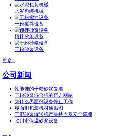
水泥包装机械
干粉搅拌设备
预拌砂浆设备
干粉砂浆设备
更多..
公司新闻
性能佳的干粉砂浆复混
干粉砂浆混合机的官方网站
为什么界面剂设备停止工作
界面剂包装机材质贴图
干混砂浆输送机产品特点及安全事项
临川市保温砂浆设备