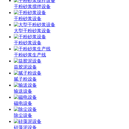
干粉砂浆搅拌设备
干粉砂浆设备
大型干粉砂浆设备
干粉砂浆设备
干粉砂浆生产线
益胶泥设备
腻子粉设备
输送设备
磁电设备
除尘设备
硅藻泥设备