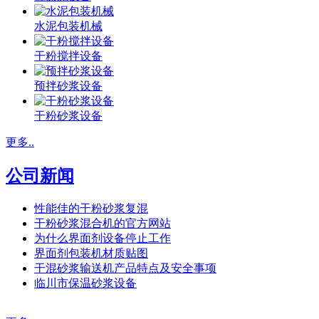
水泥包装机械
干粉搅拌设备
预拌砂浆设备
干粉砂浆设备
更多..
公司新闻
性能佳的干粉砂浆复混
干粉砂浆混合机的官方网站
为什么界面剂设备停止工作
界面剂包装机材质贴图
干混砂浆输送机产品特点及安全事项
临川市保温砂浆设备