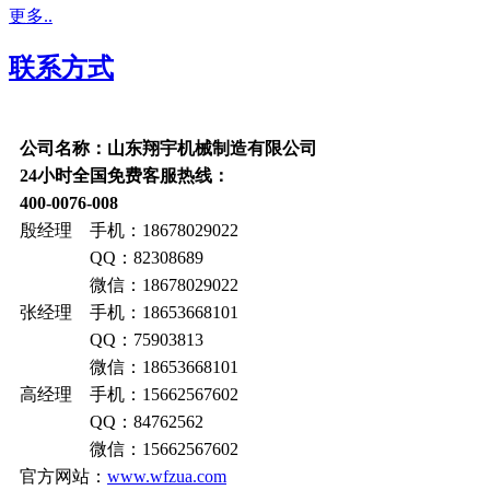
更多..
联系方式
公司名称：山东翔宇机械制造有限公司
24小时全国免费客服热线：
400-0076-008
殷经理 手机：18678029022
QQ：82308689
微信：18678029022
张经理 手机：18653668101
QQ：75903813
微信：18653668101
高经理 手机：15662567602
QQ：84762562
微信：15662567602
官方网站：
www.wfzua.com